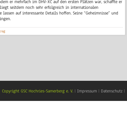
chdem er mehrfach im DHV-XC auf den ersten Plätzen war, schaffte er
liegt seitdem noch sehr erfolgreich in internationalen
e lassen auf interessante Details hoffen. Seine “Geheimnisse” und
ingen.
trag
Copyright GSC Hochries-Samerberg e. V.
|
Impressum
|
Datenschutz
|