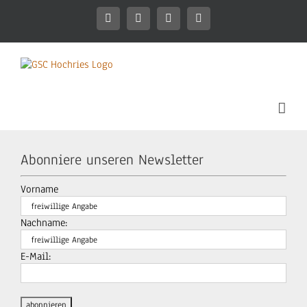
Zum
Inhalt
Facebook
Instagram
WhatsApp
Mitgliederbereich
springen
Abonniere unseren Newsletter
Vorname
Nachname:
E-Mail: