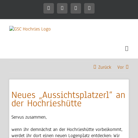
Zum
Inhalt
Facebook
Instagram
WhatsApp
Mitgliederbereich
springen
Zurück
Vor
Neues „Aussichtsplatzerl“ an
der Hochrieshütte
Servus zusammen,
wenn ihr demnächst an der Hochrieshütte vorbeikommt,
werdet ihr dort einen neuen Logenplatz entdecken: Wir