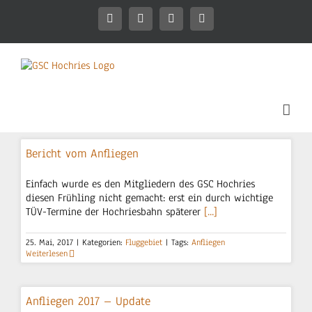
Zum
Inhalt
Facebook
Instagram
WhatsApp
Mitgliederbereich
springen
Bericht vom Anfliegen
Einfach wurde es den Mitgliedern des GSC Hochries
diesen Frühling nicht gemacht: erst ein durch wichtige
TÜV-Termine der Hochriesbahn späterer
[...]
25. Mai, 2017
|
Kategorien:
Fluggebiet
|
Tags:
Anfliegen
Weiterlesen
Anfliegen 2017 – Update